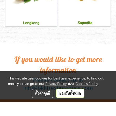
Longkong
Sapodilla
If you would like to get more
information
This website uses cookies for best user experience, to find out
Please contact us at
more you can go to our
Privacy Policy
และ
Cookies Policy
info@bkkfreshproduce.com
ตั้งค่าคุกกี้
ยอมรับทั้งหมด
Copy right by bkkfreshproduce.com
Powered by
MakeWebEasy.com