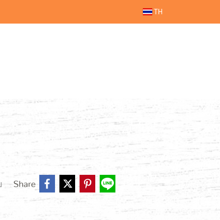
TH
บ
Share